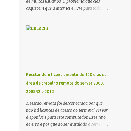
de muitos usuários. O problema que eles
esquecem que a internet é livre para todos e
esses arquivos são da Internet. Não adianda
esconder, vender ou anunciar, se eu ver livre
irei colocar aqui em meu Blog.
Recentemente tava procurando o Reset da
impressora Epson XP 231 e XP-431, esse
RESET funciona para as almofadas que vem
dentro da impressora, que com um tempo
tem uma determinada contagem, o mais
engraçado da Epson é que ela faz isso via
Resetando o licenciamento de 120 dias da
software rs... Segue os links abaixo para
área de trabalho remota do server 2008,
baixar totalmente de graça se sem custos o
2008R2 e 2012
RESET EPSON XP 231 e XP-431. Link Mega
ou Link One Drive Obs: Windows 10
A sessão remota foi desconectada por que
defender detecta esses arquivos como vírus
não há licenças de acesso ao terminal Server
assim como outros podem detectar
disponíveis para este computador. Esse tipo
também. Eu mesmo usei e acusou como
de erro é por que ao ser instalado o servidor,
vírus, mas desabilitei e Funcionou.