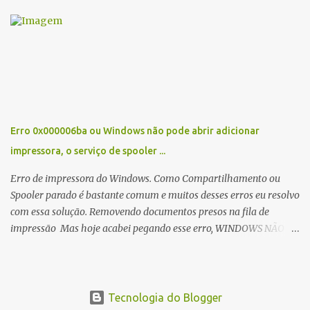
problema a licença vence de 3 em 3 anos, e isso acaba senão fizer a
renovação com seu fornecedor. Ai vem outro problema ao
comprar essas licenças o mesmo acaba ficando o erro de que
NENHUM SERVIDOR DE LICENÇAS DE ÁREA DE TRABALHO
REMOTA FOI... E pude perceber que tinha ativado as licenças
compradas de forma errada. Então vamos a solução. Clique em
inciar executar e digite regedit. se você ir Navegue até a pasta
HKEY_LOCAL_MACHINE\SYSTEM\CurrentControlSet\Control\Ter
Erro 0x000006ba ou Windows não pode abrir adicionar
minal Server\RCM\GracePeriod Lá encontrará esse arquivo aqui.
impressora, o serviço de spooler ...
L$RTMTIMEBOMB$&#(@) um arquivo binário, como esse. Basta
deletar ele. Ele irá emitir uma mensagem de erro, avisando qu...
Erro de impressora do Windows. Como Compartilhamento ou
Spooler parado é bastante comum e muitos desses erros eu resolvo
com essa solução. Removendo documentos presos na fila de
impressão Mas hoje acabei pegando esse erro, WINDOWS NÃO
PODE ABRIR ADICIONAR IMPRESSORA. O SERVIÇO DE SPOOLER
DE IMPRESSÃO LOCAL NÃO ESTÁ SENDO EXECUTADO. REINICIE
O SPOOLER OU O COMPUTADOR. ou NÃO FOI POSSÍVEL
CONCLUIR OPERAÇÃO ( ERRO 0X000006ba). O SERVIÇO DE
Tecnologia do Blogger