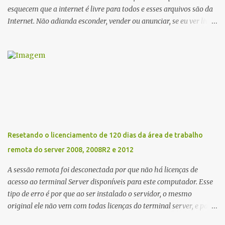
esquecem que a internet é livre para todos e esses arquivos são da
Internet. Não adianda esconder, vender ou anunciar, se eu ver livre
irei colocar aqui em meu Blog. Recentemente tava procurando o
Reset da impressora Epson XP 231 e XP-431, esse RESET funciona
para as almofadas que vem dentro da impressora, que com um
tempo tem uma determinada contagem, o mais engraçado da
Epson é que ela faz isso via software rs... Segue os links abaixo
para baixar totalmente de graça se sem custos o RESET EPSON XP
231 e XP-431. Link Mega ou Link One Drive Obs: Windows 10
defender detecta esses arquivos como vírus assim como outros
podem detectar também. Eu mesmo usei e acusou como vírus,
Resetando o licenciamento de 120 dias da área de trabalho
mas desabilitei e Funcionou.
remota do server 2008, 2008R2 e 2012
A sessão remota foi desconectada por que não há licenças de
acesso ao terminal Server disponíveis para este computador. Esse
tipo de erro é por que ao ser instalado o servidor, o mesmo
original ele não vem com todas licenças do terminal server, e para
a solução, há microsoft vende as licenças avulso. Mas ai tá o