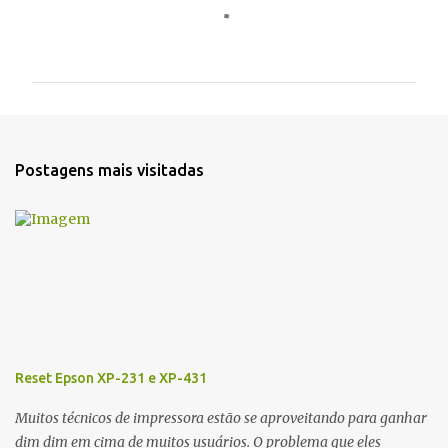
C
o
m
e
n
t
Postagens mais visitadas
á
r
i
o
s
Reset Epson XP-231 e XP-431
Muitos técnicos de impressora estão se aproveitando para ganhar
dim dim em cima de muitos usuários. O problema que eles