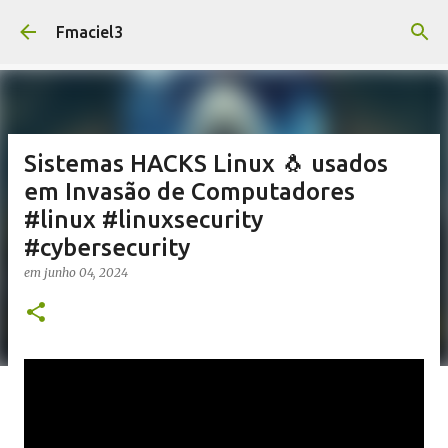
Pular para o conteúdo principal
Fmaciel3
Sistemas HACKS Linux 🐧 usados
em Invasão de Computadores
#linux #linuxsecurity
#cybersecurity
em
junho 04, 2024