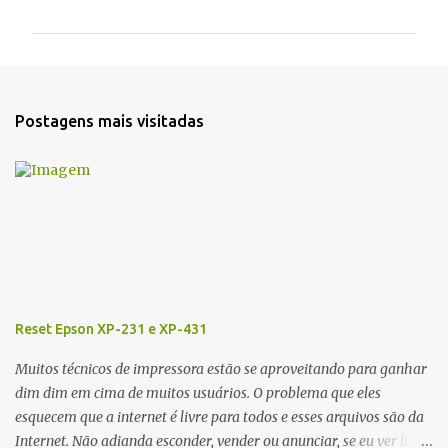
m
e
n
t
Postagens mais visitadas
á
r
i
o
s
Reset Epson XP-231 e XP-431
Muitos técnicos de impressora estão se aproveitando para ganhar
dim dim em cima de muitos usuários. O problema que eles
esquecem que a internet é livre para todos e esses arquivos são da
Internet. Não adianda esconder, vender ou anunciar, se eu ver livre