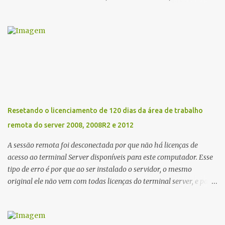
irei colocar aqui em meu Blog. Recentemente tava procurando o
Reset da impressora Epson XP 231 e XP-431, esse RESET funciona
para as almofadas que vem dentro da impressora, que com um
tempo tem uma determinada contagem, o mais engraçado da
Epson é que ela faz isso via software rs... Segue os links abaixo
para baixar totalmente de graça se sem custos o RESET EPSON XP
231 e XP-431. Link Mega ou Link One Drive Obs: Windows 10
defender detecta esses arquivos como vírus assim como outros
podem detectar também. Eu mesmo usei e acusou como vírus,
Resetando o licenciamento de 120 dias da área de trabalho
mas desabilitei e Funcionou.
remota do server 2008, 2008R2 e 2012
A sessão remota foi desconectada por que não há licenças de
acesso ao terminal Server disponíveis para este computador. Esse
tipo de erro é por que ao ser instalado o servidor, o mesmo
original ele não vem com todas licenças do terminal server, e para
a solução, há microsoft vende as licenças avulso. Mas ai tá o
problema a licença vence de 3 em 3 anos, e isso acaba senão fizer a
renovação com seu fornecedor. Ai vem outro problema ao