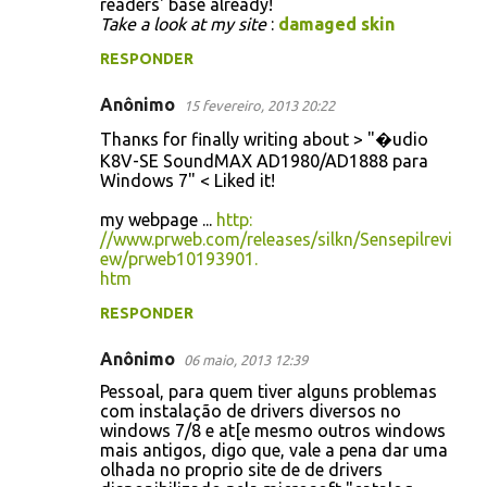
readers' base already!
t
Take a look at my site
:
damaged skin
á
RESPONDER
r
Anônimo
15 fevereiro, 2013 20:22
i
Thanκs for finally writing about > "�udio
o
K8V-SE SoundMAX AD1980/AD1888 para
s
Windows 7" < Liked it!
my webpage ...
http:
//www.prweb.com/releasеs/silkn/Sensepilrevi
ew/prwеb10193901.
htm
RESPONDER
Anônimo
06 maio, 2013 12:39
Pessoal, para quem tiver alguns problemas
com instalação de drivers diversos no
windows 7/8 e at[e mesmo outros windows
mais antigos, digo que, vale a pena dar uma
olhada no proprio site de de drivers