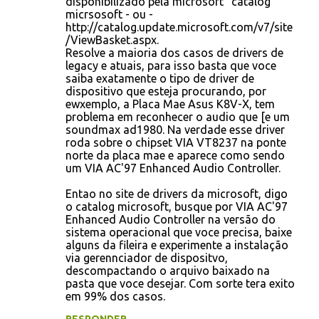
disponibilizado pela microsoft "catalog
micrsosoft - ou -
http://catalog.update.microsoft.com/v7/site
/ViewBasket.aspx.
Resolve a maioria dos casos de drivers de
legacy e atuais, para isso basta que voce
saiba exatamente o tipo de driver de
dispositivo que esteja procurando, por
ewxemplo, a Placa Mae Asus K8V-X, tem
problema em reconhecer o audio que [e um
soundmax ad1980. Na verdade esse driver
roda sobre o chipset VIA VT8237 na ponte
norte da placa mae e aparece como sendo
um VIA AC'97 Enhanced Audio Controller.
Entao no site de drivers da microsoft, digo
o catalog microsoft, busque por VIA AC'97
Enhanced Audio Controller na versão do
sistema operacional que voce precisa, baixe
alguns da fileira e experimente a instalação
via gerennciador de dispositvo,
descompactando o arquivo baixado na
pasta que voce desejar. Com sorte tera exito
em 99% dos casos.