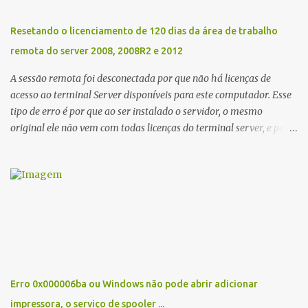
defender detecta esses arquivos como vírus assim como outros
podem detectar também. Eu mesmo usei e acusou como vírus,
Resetando o licenciamento de 120 dias da área de trabalho
mas desabilitei e Funcionou.
remota do server 2008, 2008R2 e 2012
A sessão remota foi desconectada por que não há licenças de
acesso ao terminal Server disponíveis para este computador. Esse
tipo de erro é por que ao ser instalado o servidor, o mesmo
original ele não vem com todas licenças do terminal server, e para
a solução, há microsoft vende as licenças avulso. Mas ai tá o
problema a licença vence de 3 em 3 anos, e isso acaba senão fizer a
renovação com seu fornecedor. Ai vem outro problema ao
comprar essas licenças o mesmo acaba ficando o erro de que
NENHUM SERVIDOR DE LICENÇAS DE ÁREA DE TRABALHO
REMOTA FOI... E pude perceber que tinha ativado as licenças
compradas de forma errada. Então vamos a solução. Clique em
inciar executar e digite regedit. se você ir Navegue até a pasta
HKEY_LOCAL_MACHINE\SYSTEM\CurrentControlSet\Control\Ter
Erro 0x000006ba ou Windows não pode abrir adicionar
minal Server\RCM\GracePeriod Lá encontrará esse arquivo aqui.
impressora, o serviço de spooler ...