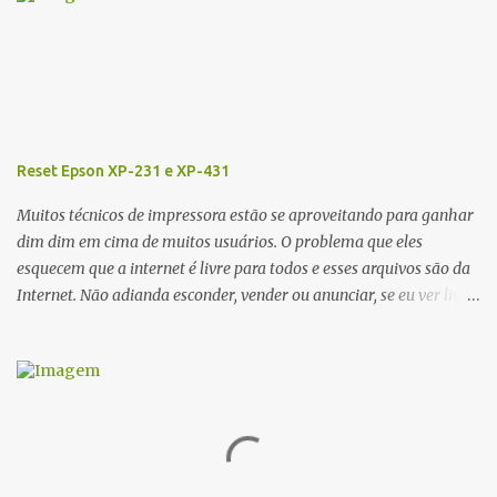
c
o
m
e
n
t
á
r
Reset Epson XP-231 e XP-431
i
o
Muitos técnicos de impressora estão se aproveitando para ganhar
dim dim em cima de muitos usuários. O problema que eles
esquecem que a internet é livre para todos e esses arquivos são da
Internet. Não adianda esconder, vender ou anunciar, se eu ver livre
irei colocar aqui em meu Blog. Recentemente tava procurando o
Reset da impressora Epson XP 231 e XP-431, esse RESET funciona
para as almofadas que vem dentro da impressora, que com um
tempo tem uma determinada contagem, o mais engraçado da
Epson é que ela faz isso via software rs... Segue os links abaixo
para baixar totalmente de graça se sem custos o RESET EPSON XP
231 e XP-431. Link Mega ou Link One Drive Obs: Windows 10