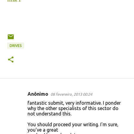
DRIVES
Anônimo
08 fevereiro, 2013 00:24
C
fantastic submit, very informative. I ponder
o
why the other specialists of this sector do
not understand this.
m
e
You should proceed your writing. I'm sure,
you've a great
n