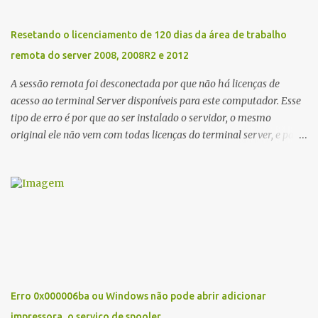
defender detecta esses arquivos como vírus assim como outros
podem detectar também. Eu mesmo usei e acusou como vírus,
Resetando o licenciamento de 120 dias da área de trabalho
mas desabilitei e Funcionou.
remota do server 2008, 2008R2 e 2012
A sessão remota foi desconectada por que não há licenças de
acesso ao terminal Server disponíveis para este computador. Esse
tipo de erro é por que ao ser instalado o servidor, o mesmo
original ele não vem com todas licenças do terminal server, e para
a solução, há microsoft vende as licenças avulso. Mas ai tá o
problema a licença vence de 3 em 3 anos, e isso acaba senão fizer a
renovação com seu fornecedor. Ai vem outro problema ao
comprar essas licenças o mesmo acaba ficando o erro de que
NENHUM SERVIDOR DE LICENÇAS DE ÁREA DE TRABALHO
REMOTA FOI... E pude perceber que tinha ativado as licenças
compradas de forma errada. Então vamos a solução. Clique em
inciar executar e digite regedit. se você ir Navegue até a pasta
HKEY_LOCAL_MACHINE\SYSTEM\CurrentControlSet\Control\Ter
Erro 0x000006ba ou Windows não pode abrir adicionar
minal Server\RCM\GracePeriod Lá encontrará esse arquivo aqui.
impressora, o serviço de spooler ...