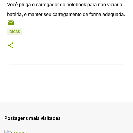
Você pluga o carregador do notebook para não viciar a
batéria, e manter seu carregamento de forma adequada.
DICAS
C
o
m
e
n
t
Postagens mais visitadas
á
r