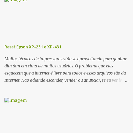
i
o
s
Reset Epson XP-231 e XP-431
Muitos técnicos de impressora estão se aproveitando para ganhar
dim dim em cima de muitos usuários. O problema que eles
esquecem que a internet é livre para todos e esses arquivos são da
Internet. Não adianda esconder, vender ou anunciar, se eu ver livre
irei colocar aqui em meu Blog. Recentemente tava procurando o
Reset da impressora Epson XP 231 e XP-431, esse RESET funciona
para as almofadas que vem dentro da impressora, que com um
tempo tem uma determinada contagem, o mais engraçado da
Epson é que ela faz isso via software rs... Segue os links abaixo
para baixar totalmente de graça se sem custos o RESET EPSON XP
231 e XP-431. Link Mega ou Link One Drive Obs: Windows 10