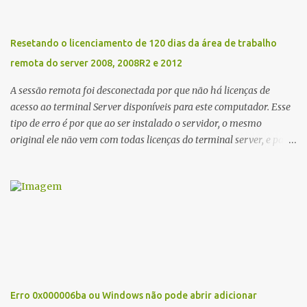
231 e XP-431. Link Mega ou Link One Drive Obs: Windows 10
defender detecta esses arquivos como vírus assim como outros
podem detectar também. Eu mesmo usei e acusou como vírus,
Resetando o licenciamento de 120 dias da área de trabalho
mas desabilitei e Funcionou.
remota do server 2008, 2008R2 e 2012
A sessão remota foi desconectada por que não há licenças de
acesso ao terminal Server disponíveis para este computador. Esse
tipo de erro é por que ao ser instalado o servidor, o mesmo
original ele não vem com todas licenças do terminal server, e para
a solução, há microsoft vende as licenças avulso. Mas ai tá o
problema a licença vence de 3 em 3 anos, e isso acaba senão fizer a
renovação com seu fornecedor. Ai vem outro problema ao
comprar essas licenças o mesmo acaba ficando o erro de que
NENHUM SERVIDOR DE LICENÇAS DE ÁREA DE TRABALHO
REMOTA FOI... E pude perceber que tinha ativado as licenças
compradas de forma errada. Então vamos a solução. Clique em
inciar executar e digite regedit. se você ir Navegue até a pasta
HKEY_LOCAL_MACHINE\SYSTEM\CurrentControlSet\Control\Ter
Erro 0x000006ba ou Windows não pode abrir adicionar
minal Server\RCM\GracePeriod Lá encontrará esse arquivo aqui.