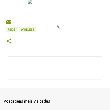
REDE
WIRELESS
C
o
m
e
n
t
Postagens mais visitadas
á