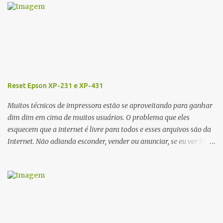
r
i
o
s
Reset Epson XP-231 e XP-431
Muitos técnicos de impressora estão se aproveitando para ganhar
dim dim em cima de muitos usuários. O problema que eles
esquecem que a internet é livre para todos e esses arquivos são da
Internet. Não adianda esconder, vender ou anunciar, se eu ver livre
irei colocar aqui em meu Blog. Recentemente tava procurando o
Reset da impressora Epson XP 231 e XP-431, esse RESET funciona
para as almofadas que vem dentro da impressora, que com um
tempo tem uma determinada contagem, o mais engraçado da
Epson é que ela faz isso via software rs... Segue os links abaixo
para baixar totalmente de graça se sem custos o RESET EPSON XP