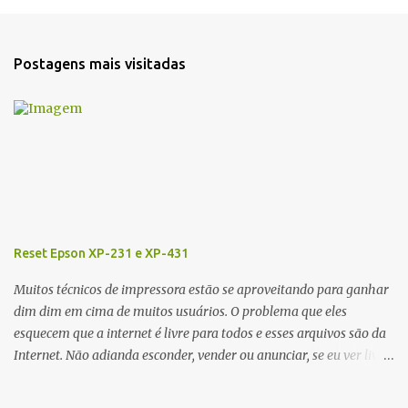
e
n
t
Postagens mais visitadas
á
r
i
o
s
Reset Epson XP-231 e XP-431
Muitos técnicos de impressora estão se aproveitando para ganhar
dim dim em cima de muitos usuários. O problema que eles
esquecem que a internet é livre para todos e esses arquivos são da
Internet. Não adianda esconder, vender ou anunciar, se eu ver livre
irei colocar aqui em meu Blog. Recentemente tava procurando o
Reset da impressora Epson XP 231 e XP-431, esse RESET funciona