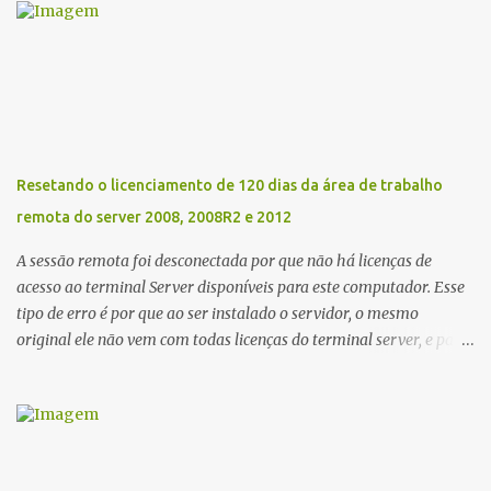
para as almofadas que vem dentro da impressora, que com um
tempo tem uma determinada contagem, o mais engraçado da
Epson é que ela faz isso via software rs... Segue os links abaixo
para baixar totalmente de graça se sem custos o RESET EPSON XP
231 e XP-431. Link Mega ou Link One Drive Obs: Windows 10
defender detecta esses arquivos como vírus assim como outros
podem detectar também. Eu mesmo usei e acusou como vírus,
Resetando o licenciamento de 120 dias da área de trabalho
mas desabilitei e Funcionou.
remota do server 2008, 2008R2 e 2012
A sessão remota foi desconectada por que não há licenças de
acesso ao terminal Server disponíveis para este computador. Esse
tipo de erro é por que ao ser instalado o servidor, o mesmo
original ele não vem com todas licenças do terminal server, e para
a solução, há microsoft vende as licenças avulso. Mas ai tá o
problema a licença vence de 3 em 3 anos, e isso acaba senão fizer a
renovação com seu fornecedor. Ai vem outro problema ao
comprar essas licenças o mesmo acaba ficando o erro de que
NENHUM SERVIDOR DE LICENÇAS DE ÁREA DE TRABALHO