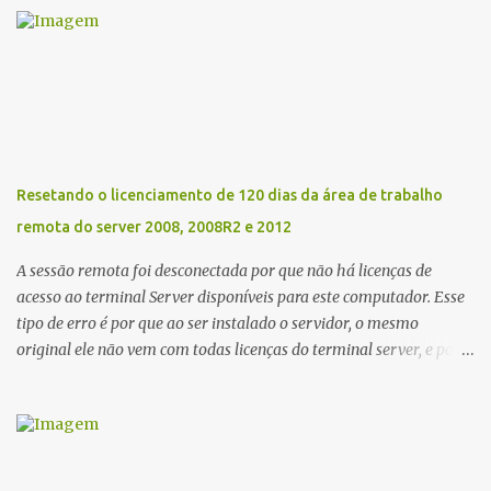
para as almofadas que vem dentro da impressora, que com um
tempo tem uma determinada contagem, o mais engraçado da
Epson é que ela faz isso via software rs... Segue os links abaixo
para baixar totalmente de graça se sem custos o RESET EPSON XP
231 e XP-431. Link Mega ou Link One Drive Obs: Windows 10
defender detecta esses arquivos como vírus assim como outros
podem detectar também. Eu mesmo usei e acusou como vírus,
Resetando o licenciamento de 120 dias da área de trabalho
mas desabilitei e Funcionou.
remota do server 2008, 2008R2 e 2012
A sessão remota foi desconectada por que não há licenças de
acesso ao terminal Server disponíveis para este computador. Esse
tipo de erro é por que ao ser instalado o servidor, o mesmo
original ele não vem com todas licenças do terminal server, e para
a solução, há microsoft vende as licenças avulso. Mas ai tá o
problema a licença vence de 3 em 3 anos, e isso acaba senão fizer a
renovação com seu fornecedor. Ai vem outro problema ao
comprar essas licenças o mesmo acaba ficando o erro de que
NENHUM SERVIDOR DE LICENÇAS DE ÁREA DE TRABALHO