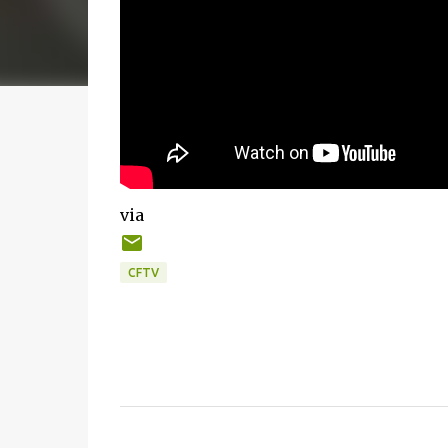
via
CFTV
C