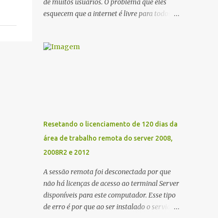
de muitos usuários. O problema que eles
esquecem que a internet é livre para todos e
esses arquivos são da Internet. Não adianda
esconder, vender ou anunciar, se eu ver livre
irei colocar aqui em meu Blog.
Recentemente tava procurando o Reset da
impressora Epson XP 231 e XP-431, esse
RESET funciona para as almofadas que vem
dentro da impressora, que com um tempo
tem uma determinada contagem, o mais
engraçado da Epson é que ela faz isso via
Resetando o licenciamento de 120 dias da
software rs... Segue os links abaixo para
área de trabalho remota do server 2008,
baixar totalmente de graça se sem custos o
2008R2 e 2012
RESET EPSON XP 231 e XP-431. Link Mega
ou Link One Drive Obs: Windows 10
A sessão remota foi desconectada por que
defender detecta esses arquivos como vírus
não há licenças de acesso ao terminal Server
assim como outros podem detectar
disponíveis para este computador. Esse tipo
também. Eu mesmo usei e acusou como
de erro é por que ao ser instalado o servidor,
vírus, mas desabilitei e Funcionou.